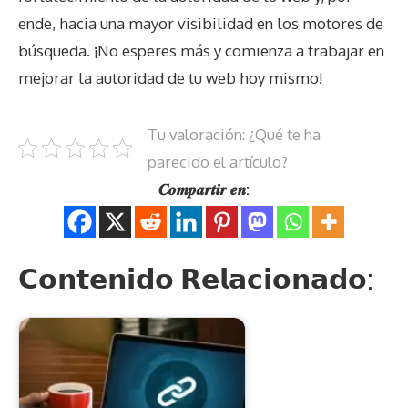
ende, hacia una mayor visibilidad en los motores de
búsqueda. ¡No esperes más y comienza a trabajar en
mejorar la autoridad de tu web hoy mismo!
Tu valoración: ¿Qué te ha
parecido el artículo?
𝑪𝒐𝒎𝒑𝒂𝒓𝒕𝒊𝒓 𝒆𝒏:
𝗖𝗼𝗻𝘁𝗲𝗻𝗶𝗱𝗼 𝗥𝗲𝗹𝗮𝗰𝗶𝗼𝗻𝗮𝗱𝗼: