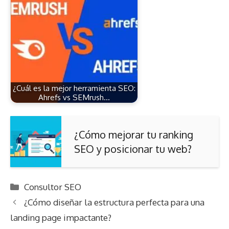
¿Cuál es la mejor herramienta SEO:
Ahrefs vs SEMrush…
¿Cómo mejorar tu ranking
SEO y posicionar tu web?
Categorías
Consultor SEO
¿Cómo diseñar la estructura perfecta para una
landing page impactante?