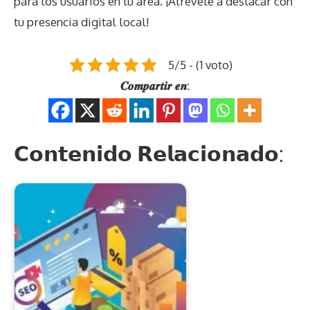
para los usuarios en tu área. ¡Atrévete a destacar con
tu presencia digital local!
5/5 - (1 voto)
𝑪𝒐𝒎𝒑𝒂𝒓𝒕𝒊𝒓 𝒆𝒏:
𝗖𝗼𝗻𝘁𝗲𝗻𝗶𝗱𝗼 𝗥𝗲𝗹𝗮𝗰𝗶𝗼𝗻𝗮𝗱𝗼: