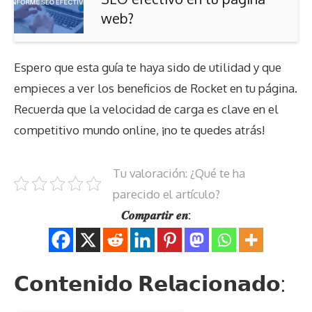
web?
Espero que esta guía te haya sido de utilidad y que
empieces a ver los beneficios de Rocket en tu página.
Recuerda que la velocidad de carga es clave en el
competitivo mundo online, ¡no te quedes atrás!
Tu valoración: ¿Qué te ha
parecido el artículo?
𝑪𝒐𝒎𝒑𝒂𝒓𝒕𝒊𝒓 𝒆𝒏:
𝗖𝗼𝗻𝘁𝗲𝗻𝗶𝗱𝗼 𝗥𝗲𝗹𝗮𝗰𝗶𝗼𝗻𝗮𝗱𝗼: